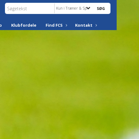
Kun i Træner & Spiller
p
Klubfordele
Find FCS
Kontakt