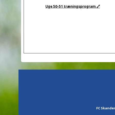
Uge 50-51 træningsprogram 🔗
FC Skander