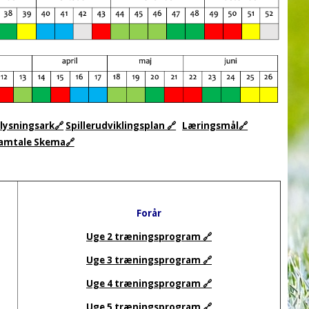
plysningsark🔗
Spillerudviklingsplan 🔗
Læringsmål🔗
samtale Skema
🔗
Forår
Uge 2 træningsprogram 🔗
Uge 3 træningsprogram 🔗
Uge 4 træningsprogram 🔗
Uge 5 træningsprogram 🔗