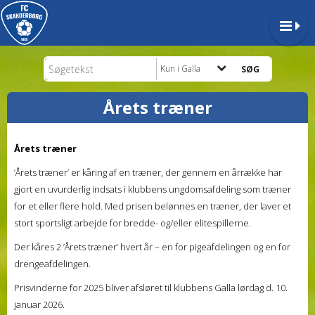
Kun i Galla
Årets træner
Årets træner
’Årets træner’ er kåring af en træner, der gennem en årrække har
gjort en uvurderlig indsats i klubbens ungdomsafdeling som træner
for et eller flere hold. Med prisen belønnes en træner, der laver et
stort sportsligt arbejde for bredde- og/eller elitespillerne.
Der kåres 2 ’Årets træner’ hvert år – en for pigeafdelingen og en for
drengeafdelingen.
Prisvinderne for 2025 bliver afsløret til klubbens Galla lørdag d. 10.
januar 2026.